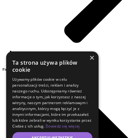
×
Audyty
Ta strona używa plików
cookie
Firma
Używamy plików cookie w celu
personalizacji treści, reklam i analizy
naszego ruchu. Udostępniamy również
informacje o tym, jak korzystasz z naszej
witryny, naszym partnerom reklamowym i
analitycznym, którzy mogą łączyć je z
innymi informacjami, które im przekazałeś
lub które zebrali w wyniku korzystania przez
Ciebie z ich usług.
Dowiedz się więcej
AKCEPTUJ WSZYSTKIE