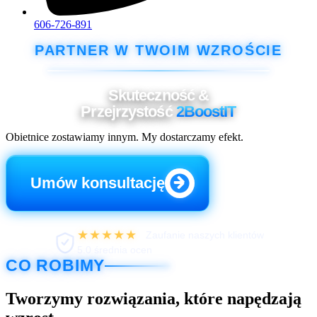
606-726-891
PARTNER W TWOIM WZROŚCIE
Skuteczność &
Przejrzystość
2BoostIT
Obietnice zostawiamy innym. My dostarczamy efekt.
Umów konsultację
★★★★★
Zaufanie naszych klientów
5.0 średnia ocen
CO ROBIMY
Tworzymy rozwiązania, które napędzają