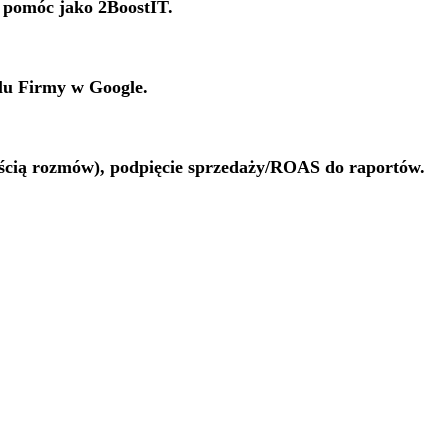
m pomóc jako 2BoostIT.
filu Firmy w Google.
gością rozmów), podpięcie sprzedaży/ROAS do raportów.