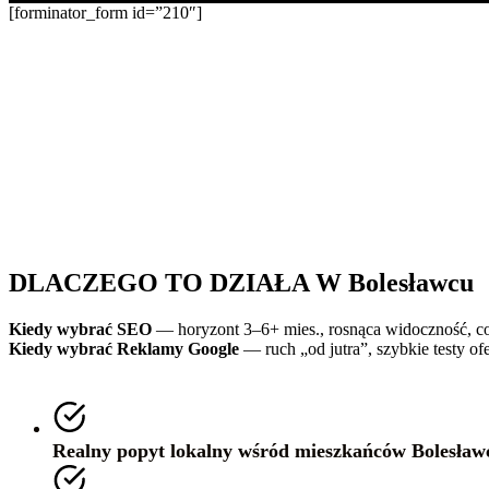
[forminator_form id=”210″]
Więcej widoczności. Więcej klientów. Więc
SEO i Google Ads 
Reklamy dają ruch
pozyskania w dłuż
Stawiamy na mierz
Działamy lokalnie 
chętnie doradzimy
DLACZEGO TO DZIAŁA W Bolesławcu
Kiedy wybrać SEO
— horyzont 3–6+ mies., rosnąca widoczność, co
Kiedy wybrać Reklamy Google
— ruch „od jutra”, szybkie testy o
Realny popyt lokalny wśród mieszkańców Bolesławcu 