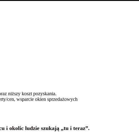
ej zysków. Tylko 2BoostIT!
dla firm z Bolesławcu, które chcą stabilnego 
 niemal od razu, SEO dokłada trwałą widocznoś
szym terminie.
alność: telefony, formularze, przychód/ROAS.
(Bolesławiec), regionalnie (Dolnośląskie) i og
, co zaczynać najpierw.
raz niższy koszt pozyskania.
ferty/cen, wsparcie okien sprzedażowych
i okolic ludzie szukają „tu i teraz”.