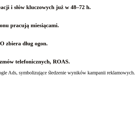
acji i słów kluczowych już w 48–72 h.
ionu pracują miesiącami.
EO zbiera dług ogon.
rozmów telefonicznych, ROAS.